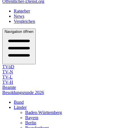
Öffentlicher-Dienst.org
Ratgeber
News
Vergleichen
Navigation öffnen
TVöD
TV-N
TV-L
TV-H
Beamte
Besoldungsrunde 2026
Bund
Länder
Baden-Württemberg
Bayern
Berlin
Brandenburg