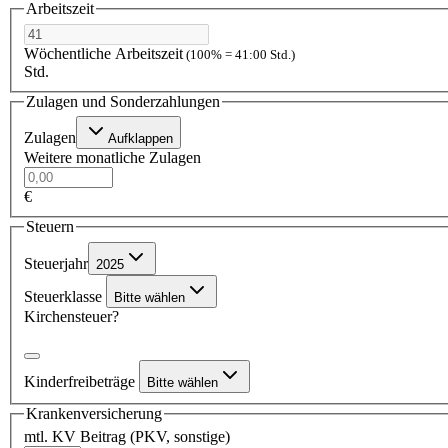
Arbeitszeit
Wöchentliche Arbeitszeit
(100% = 41:00 Std.)
Std.
Zulagen und Sonderzahlungen
Zulagen
Aufklappen
Weitere monatliche Zulagen
€
Steuern
Steuerjahr
2025
Steuerklasse
Bitte wählen
Kirchensteuer?
Kinderfreibeträge
Bitte wählen
Krankenversicherung
mtl. KV Beitrag (PKV, sonstige)