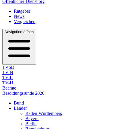
Öffentlicher-Dienst.org
Ratgeber
News
Vergleichen
Navigation öffnen
TVöD
TV-N
TV-L
TV-H
Beamte
Besoldungsrunde 2026
Bund
Länder
Baden-Württemberg
Bayern
Berlin
Brandenburg