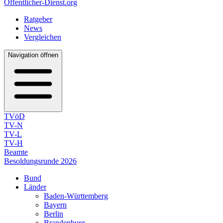
Öffentlicher-Dienst.org
Ratgeber
News
Vergleichen
Navigation öffnen
TVöD
TV-N
TV-L
TV-H
Beamte
Besoldungsrunde 2026
Bund
Länder
Baden-Württemberg
Bayern
Berlin
Brandenburg