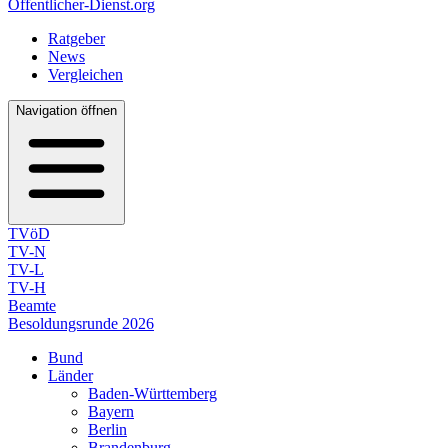
Öffentlicher-Dienst.org
Ratgeber
News
Vergleichen
Navigation öffnen
TVöD
TV-N
TV-L
TV-H
Beamte
Besoldungsrunde 2026
Bund
Länder
Baden-Württemberg
Bayern
Berlin
Brandenburg