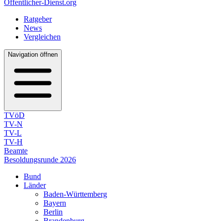
Öffentlicher-Dienst.org
Ratgeber
News
Vergleichen
Navigation öffnen
TVöD
TV-N
TV-L
TV-H
Beamte
Besoldungsrunde 2026
Bund
Länder
Baden-Württemberg
Bayern
Berlin
Brandenburg