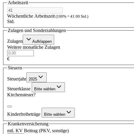
Arbeitszeit
Wöchentliche Arbeitszeit
(100% = 41:00 Std.)
Std.
Zulagen und Sonderzahlungen
Zulagen
Aufklappen
Weitere monatliche Zulagen
€
Steuern
Steuerjahr
2025
Steuerklasse
Bitte wählen
Kirchensteuer?
Kinderfreibeträge
Bitte wählen
Krankenversicherung
mtl. KV Beitrag (PKV, sonstige)