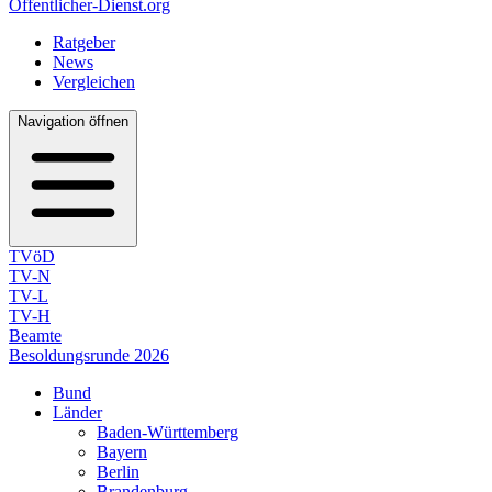
Öffentlicher-Dienst.org
Ratgeber
News
Vergleichen
Navigation öffnen
TVöD
TV-N
TV-L
TV-H
Beamte
Besoldungsrunde 2026
Bund
Länder
Baden-Württemberg
Bayern
Berlin
Brandenburg