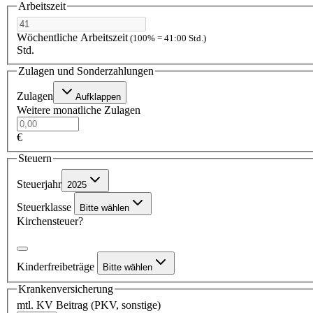
Arbeitszeit
Wöchentliche Arbeitszeit
(100% = 41:00 Std.)
Std.
Zulagen und Sonderzahlungen
Zulagen
Aufklappen
Weitere monatliche Zulagen
€
Steuern
Steuerjahr
2025
Steuerklasse
Bitte wählen
Kirchensteuer?
Kinderfreibeträge
Bitte wählen
Krankenversicherung
mtl. KV Beitrag (PKV, sonstige)