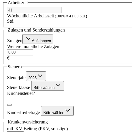
Arbeitszeit
Wöchentliche Arbeitszeit
(100% = 41:00 Std.)
Std.
Zulagen und Sonderzahlungen
Zulagen
Aufklappen
Weitere monatliche Zulagen
€
Steuern
Steuerjahr
2025
Steuerklasse
Bitte wählen
Kirchensteuer?
Kinderfreibeträge
Bitte wählen
Krankenversicherung
mtl. KV Beitrag (PKV, sonstige)