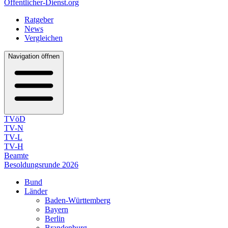
Öffentlicher-Dienst.org
Ratgeber
News
Vergleichen
Navigation öffnen
TVöD
TV-N
TV-L
TV-H
Beamte
Besoldungsrunde 2026
Bund
Länder
Baden-Württemberg
Bayern
Berlin
Brandenburg