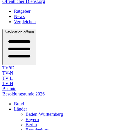
Öffentlicher-Dienst.org
Ratgeber
News
Vergleichen
Navigation öffnen
TVöD
TV-N
TV-L
TV-H
Beamte
Besoldungsrunde 2026
Bund
Länder
Baden-Württemberg
Bayern
Berlin
Brandenburg