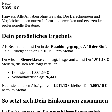
Netto
5.005,16 €
Hinweis: Alle Angaben ohne Gewähr. Die Berechnungen und
Vergleiche dienen nur zu Informationszwecken und ersetzen keine
professionelle Beratung.
Dein persönliches Ergebnis
Als Beamter erhältst Du in der
Besoldungsgruppe
A 16
der Stufe
1
ein Grundgehalt von
6.916,29 €
pro Monat.
Du wirst in
Steuerklasse
veranlagt. Insgesamt zahlst Du
1.911,13 €
Steuern, die sich wie folgt verteilen:
Lohnsteuer:
1.884,69 €
Solidaritätszuschlag:
26,44 €
Nach
steuerlichen Abzügen
von
1.911,13 €
bleiben Dir
5.005,16 €
netto im Monat.
So setzt sich Dein Einkommen zusammen
Im Diagramm erkennst Du, wie sich Deine Bezüge verteilen: