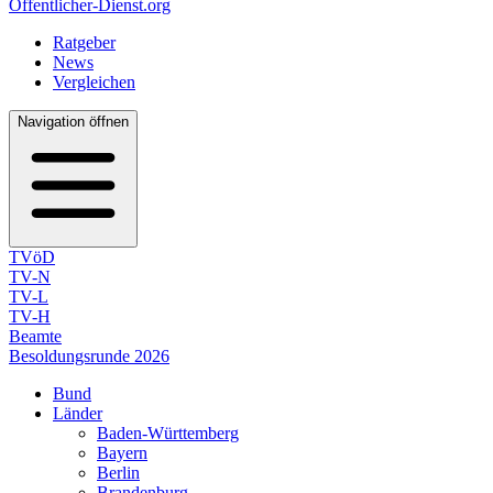
Öffentlicher-Dienst.org
Ratgeber
News
Vergleichen
Navigation öffnen
TVöD
TV-N
TV-L
TV-H
Beamte
Besoldungsrunde 2026
Bund
Länder
Baden-Württemberg
Bayern
Berlin
Brandenburg