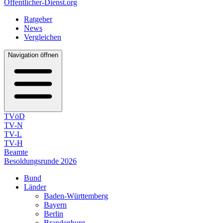
Öffentlicher-Dienst.org
Ratgeber
News
Vergleichen
Navigation öffnen
TVöD
TV-N
TV-L
TV-H
Beamte
Besoldungsrunde 2026
Bund
Länder
Baden-Württemberg
Bayern
Berlin
Brandenburg