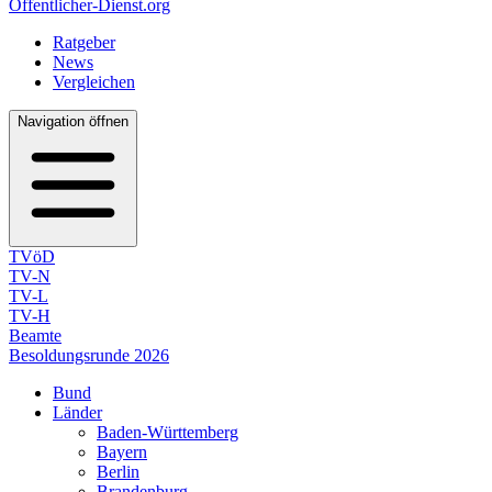
Öffentlicher-Dienst.org
Ratgeber
News
Vergleichen
Navigation öffnen
TVöD
TV-N
TV-L
TV-H
Beamte
Besoldungsrunde 2026
Bund
Länder
Baden-Württemberg
Bayern
Berlin
Brandenburg