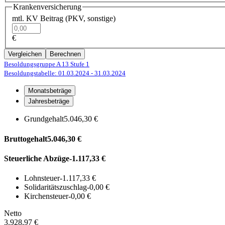
Krankenversicherung
mtl. KV Beitrag (PKV, sonstige)
€
Vergleichen
Berechnen
Besoldungsgruppe A 13
Stufe 1
Besoldungstabelle: 01.03.2024
- 31.03.2024
Monatsbeträge
Jahresbeträge
Grundgehalt
5.046,30 €
Bruttogehalt
5.046,30 €
Steuerliche Abzüge
-1.117,33 €
Lohnsteuer
-1.117,33 €
Solidaritätszuschlag
-0,00 €
Kirchensteuer
-0,00 €
Netto
3.928,97 €