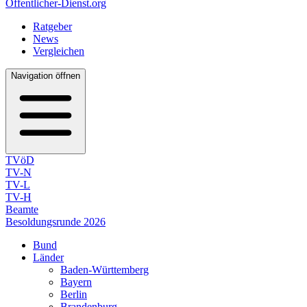
Öffentlicher-Dienst.org
Ratgeber
News
Vergleichen
Navigation öffnen
TVöD
TV-N
TV-L
TV-H
Beamte
Besoldungsrunde 2026
Bund
Länder
Baden-Württemberg
Bayern
Berlin
Brandenburg