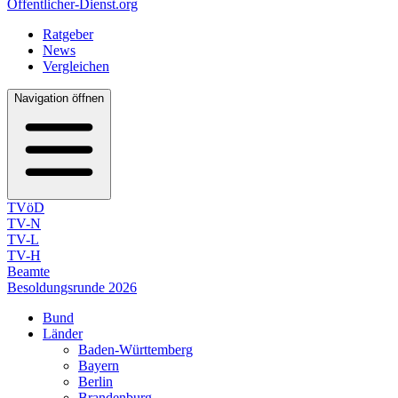
Öffentlicher-Dienst.org
Ratgeber
News
Vergleichen
Navigation öffnen
TVöD
TV-N
TV-L
TV-H
Beamte
Besoldungsrunde 2026
Bund
Länder
Baden-Württemberg
Bayern
Berlin
Brandenburg