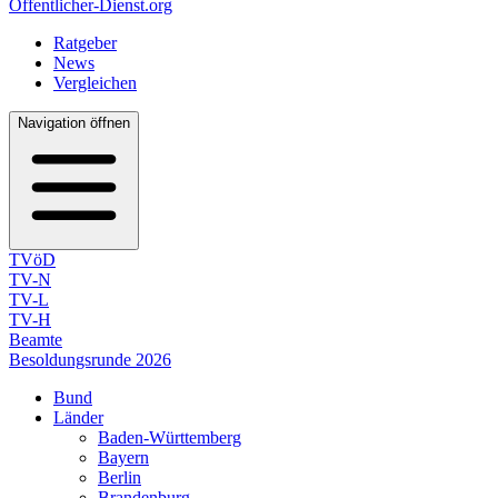
Öffentlicher-Dienst.org
Ratgeber
News
Vergleichen
Navigation öffnen
TVöD
TV-N
TV-L
TV-H
Beamte
Besoldungsrunde 2026
Bund
Länder
Baden-Württemberg
Bayern
Berlin
Brandenburg