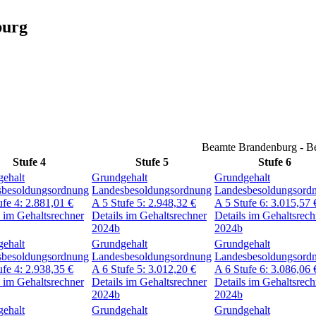
burg
Beamte Brandenburg - B
Stufe 4
Stufe 5
Stufe 6
ehalt
Grundgehalt
Grundgehalt
sbesoldungsordnung
Landesbesoldungsordnung
Landesbesoldungsord
ufe 4:
2.881,01
€
A 5
Stufe 5:
2.948,32
€
A 5
Stufe 6:
3.015,57
s im Gehaltsrechner
Details im Gehaltsrechner
Details im Gehaltsrech
2024b
2024b
ehalt
Grundgehalt
Grundgehalt
sbesoldungsordnung
Landesbesoldungsordnung
Landesbesoldungsord
ufe 4:
2.938,35
€
A 6
Stufe 5:
3.012,20
€
A 6
Stufe 6:
3.086,06
s im Gehaltsrechner
Details im Gehaltsrechner
Details im Gehaltsrech
2024b
2024b
ehalt
Grundgehalt
Grundgehalt