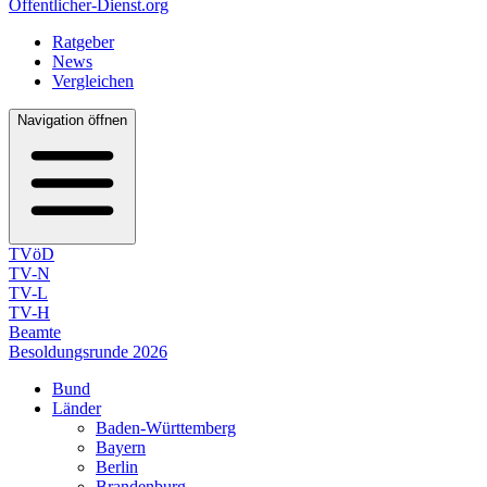
Öffentlicher-Dienst.org
Ratgeber
News
Vergleichen
Navigation öffnen
TVöD
TV-N
TV-L
TV-H
Beamte
Besoldungsrunde 2026
Bund
Länder
Baden-Württemberg
Bayern
Berlin
Brandenburg