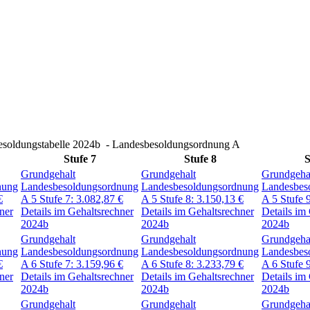
esoldungstabelle 2024b
- Landesbesoldungsordnung A
Stufe 7
Stufe 8
S
Grundgehalt
Grundgehalt
Grundgeha
nung
Landesbesoldungsordnung
Landesbesoldungsordnung
Landesbes
€
A 5
Stufe 7:
3.082,87
€
A 5
Stufe 8:
3.150,13
€
A 5
Stufe 
ner
Details im Gehaltsrechner
Details im Gehaltsrechner
Details im
2024b
2024b
2024b
Grundgehalt
Grundgehalt
Grundgeha
nung
Landesbesoldungsordnung
Landesbesoldungsordnung
Landesbes
€
A 6
Stufe 7:
3.159,96
€
A 6
Stufe 8:
3.233,79
€
A 6
Stufe 
ner
Details im Gehaltsrechner
Details im Gehaltsrechner
Details im
2024b
2024b
2024b
Grundgehalt
Grundgehalt
Grundgeha