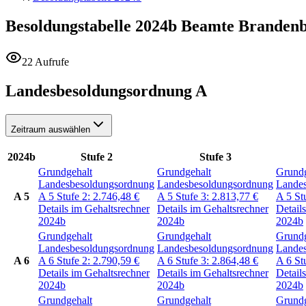
Besoldungstabelle 2024b
Beamte Branden
22 Aufrufe
Landesbesoldungsordnung A
Zeitraum auswählen
2024b
Stufe 2
Stufe 3
Grundgehalt
Grundgehalt
Grundg
Landesbesoldungsordnung
Landesbesoldungsordnung
Lande
A 5
A 5
Stufe 2:
2.746,48
€
A 5
Stufe 3:
2.813,77
€
A 5
St
Details im Gehaltsrechner
Details im Gehaltsrechner
Detail
2024b
2024b
2024b
Grundgehalt
Grundgehalt
Grundg
Landesbesoldungsordnung
Landesbesoldungsordnung
Lande
A 6
A 6
Stufe 2:
2.790,59
€
A 6
Stufe 3:
2.864,48
€
A 6
St
Details im Gehaltsrechner
Details im Gehaltsrechner
Detail
2024b
2024b
2024b
Grundgehalt
Grundgehalt
Grundg