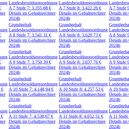
nung
Landesbesoldungsordnung
Landesbesoldungsordnung
Landesbes
€
A 7
Stufe 7:
3.355,88
€
A 7
Stufe 8:
3.422,26
€
A 7
Stufe 
ner
Details im Gehaltsrechner
Details im Gehaltsrechner
Details im
2024b
2024b
2024b
Grundgehalt
Grundgehalt
Grundgeha
nung
Landesbesoldungsordnung
Landesbesoldungsordnung
Landesbes
€
A 8
Stufe 7:
3.541,31
€
A 8
Stufe 8:
3.620,73
€
A 8
Stufe 
ner
Details im Gehaltsrechner
Details im Gehaltsrechner
Details im
2024b
2024b
2024b
Grundgehalt
Grundgehalt
Grundgeha
nung
Landesbesoldungsordnung
Landesbesoldungsordnung
Landesbes
€
A 9
Stufe 7:
3.750,39
€
A 9
Stufe 8:
3.837,76
€
A 9
Stufe 
ner
Details im Gehaltsrechner
Details im Gehaltsrechner
Details im
2024b
2024b
2024b
Grundgehalt
Grundgehalt
Grundgeha
nung
Landesbesoldungsordnung
Landesbesoldungsordnung
Landesbes
5
€
A 10
Stufe 7:
4.148,94
€
A 10
Stufe 8:
4.257,53
€
A 10
Stufe
ner
Details im Gehaltsrechner
Details im Gehaltsrechner
Details im
2024b
2024b
2024b
Grundgehalt
Grundgehalt
Grundgeha
nung
Landesbesoldungsordnung
Landesbesoldungsordnung
Landesbes
0
€
A 11
Stufe 7:
4.538,67
€
A 11
Stufe 8:
4.652,51
€
A 11
Stufe
ner
Details im Gehaltsrechner
Details im Gehaltsrechner
Details im
2024b
2024b
2024b