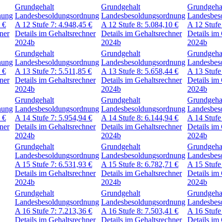
Grundgehalt
Grundgehalt
Grundgeha
nung
Landesbesoldungsordnung
Landesbesoldungsordnung
Landesbes
6
€
A 12
Stufe 7:
4.948,45
€
A 12
Stufe 8:
5.084,10
€
A 12
Stufe
ner
Details im Gehaltsrechner
Details im Gehaltsrechner
Details im
2024b
2024b
2024b
Grundgehalt
Grundgehalt
Grundgeha
nung
Landesbesoldungsordnung
Landesbesoldungsordnung
Landesbes
3
€
A 13
Stufe 7:
5.511,85
€
A 13
Stufe 8:
5.658,44
€
A 13
Stufe
ner
Details im Gehaltsrechner
Details im Gehaltsrechner
Details im
2024b
2024b
2024b
Grundgehalt
Grundgehalt
Grundgeha
nung
Landesbesoldungsordnung
Landesbesoldungsordnung
Landesbes
7
€
A 14
Stufe 7:
5.954,94
€
A 14
Stufe 8:
6.144,94
€
A 14
Stufe
ner
Details im Gehaltsrechner
Details im Gehaltsrechner
Details im
2024b
2024b
2024b
Grundgehalt
Grundgehalt
Grundgeha
Landesbesoldungsordnung
Landesbesoldungsordnung
Landesbes
A 15
Stufe 7:
6.531,93
€
A 15
Stufe 8:
6.782,71
€
A 15
Stufe
Details im Gehaltsrechner
Details im Gehaltsrechner
Details im
2024b
2024b
2024b
Grundgehalt
Grundgehalt
Grundgeha
Landesbesoldungsordnung
Landesbesoldungsordnung
Landesbes
A 16
Stufe 7:
7.213,36
€
A 16
Stufe 8:
7.503,41
€
A 16
Stufe
Details im Gehaltsrechner
Details im Gehaltsrechner
Details im