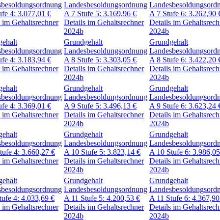
sbesoldungsordnung
Landesbesoldungsordnung
Landesbesoldungsord
ufe 4:
3.077,01
€
A 7
Stufe 5:
3.169,96
€
A 7
Stufe 6:
3.262,90
s im Gehaltsrechner
Details im Gehaltsrechner
Details im Gehaltsrech
2024b
2024b
ehalt
Grundgehalt
Grundgehalt
sbesoldungsordnung
Landesbesoldungsordnung
Landesbesoldungsord
ufe 4:
3.183,94
€
A 8
Stufe 5:
3.303,05
€
A 8
Stufe 6:
3.422,20
s im Gehaltsrechner
Details im Gehaltsrechner
Details im Gehaltsrech
2024b
2024b
ehalt
Grundgehalt
Grundgehalt
sbesoldungsordnung
Landesbesoldungsordnung
Landesbesoldungsord
ufe 4:
3.369,01
€
A 9
Stufe 5:
3.496,13
€
A 9
Stufe 6:
3.623,24
s im Gehaltsrechner
Details im Gehaltsrechner
Details im Gehaltsrech
2024b
2024b
ehalt
Grundgehalt
Grundgehalt
sbesoldungsordnung
Landesbesoldungsordnung
Landesbesoldungsord
tufe 4:
3.660,27
€
A 10
Stufe 5:
3.823,14
€
A 10
Stufe 6:
3.986,0
s im Gehaltsrechner
Details im Gehaltsrechner
Details im Gehaltsrech
2024b
2024b
ehalt
Grundgehalt
Grundgehalt
sbesoldungsordnung
Landesbesoldungsordnung
Landesbesoldungsord
tufe 4:
4.033,69
€
A 11
Stufe 5:
4.200,53
€
A 11
Stufe 6:
4.367,9
s im Gehaltsrechner
Details im Gehaltsrechner
Details im Gehaltsrech
2024b
2024b