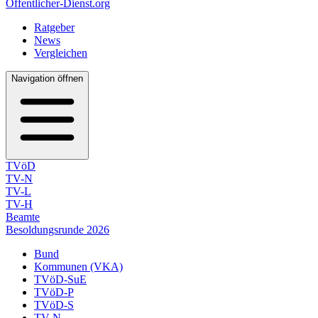
Öffentlicher-Dienst.org
Ratgeber
News
Vergleichen
Navigation öffnen
TVöD
TV-N
TV-L
TV-H
Beamte
Besoldungsrunde 2026
Bund
Kommunen (VKA)
TVöD-SuE
TVöD-P
TVöD-S
TV-N