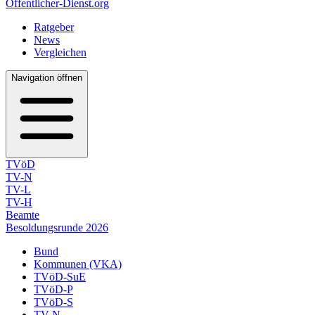
Öffentlicher-Dienst.org
Ratgeber
News
Vergleichen
Navigation öffnen
TVöD
TV-N
TV-L
TV-H
Beamte
Besoldungsrunde 2026
Bund
Kommunen (VKA)
TVöD-SuE
TVöD-P
TVöD-S
TV-N