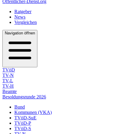
Öffentlicher-Dienst.org
Ratgeber
News
Vergleichen
Navigation öffnen
TVöD
TV-N
TV-L
TV-H
Beamte
Besoldungsrunde 2026
Bund
Kommunen (VKA)
TVöD-SuE
TVöD-P
TVöD-S
TV-N