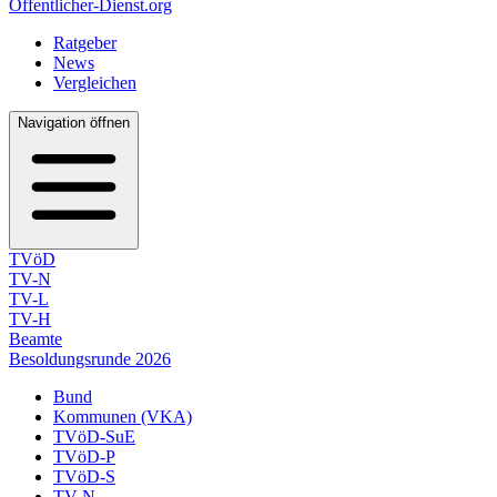
Öffentlicher-Dienst.org
Ratgeber
News
Vergleichen
Navigation öffnen
TVöD
TV-N
TV-L
TV-H
Beamte
Besoldungsrunde 2026
Bund
Kommunen (VKA)
TVöD-SuE
TVöD-P
TVöD-S
TV-N