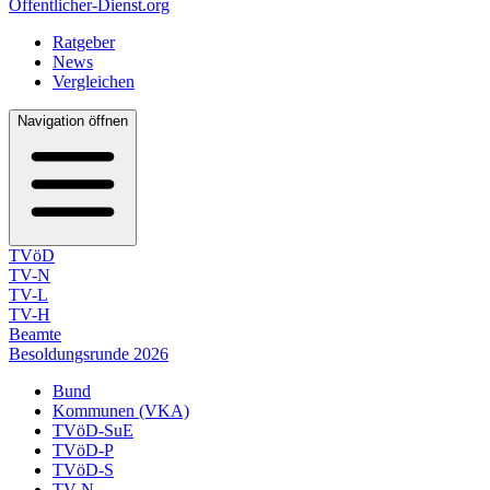
Öffentlicher-Dienst.org
Ratgeber
News
Vergleichen
Navigation öffnen
TVöD
TV-N
TV-L
TV-H
Beamte
Besoldungsrunde 2026
Bund
Kommunen (VKA)
TVöD-SuE
TVöD-P
TVöD-S
TV-N