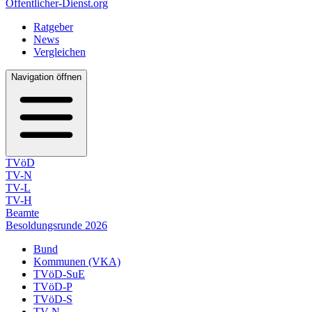
Öffentlicher-Dienst.org
Ratgeber
News
Vergleichen
Navigation öffnen
TVöD
TV-N
TV-L
TV-H
Beamte
Besoldungsrunde 2026
Bund
Kommunen (VKA)
TVöD-SuE
TVöD-P
TVöD-S
TV-N