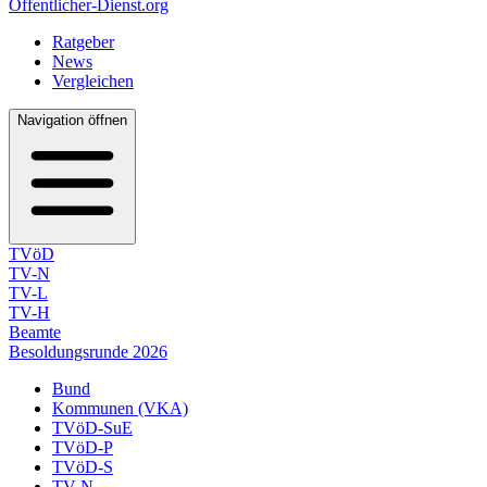
Öffentlicher-Dienst.org
Ratgeber
News
Vergleichen
Navigation öffnen
TVöD
TV-N
TV-L
TV-H
Beamte
Besoldungsrunde 2026
Bund
Kommunen (VKA)
TVöD-SuE
TVöD-P
TVöD-S
TV-N