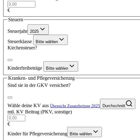
€
Steuern
Steuerjahr
2025
Steuerklasse
Bitte wählen
Kirchensteuer?
Kinderfreibeträge
Bitte wählen
Kranken- und Pflegeversicherung
Sind sie in der GKV versichert?
Wähle deine KV aus
Übersicht Zusatzbeitrag 2025
Durchschnitt
mtl. KV Beitrag (PKV, sonstige)
€
Kinder für Pflegeversicherung
Bitte wählen