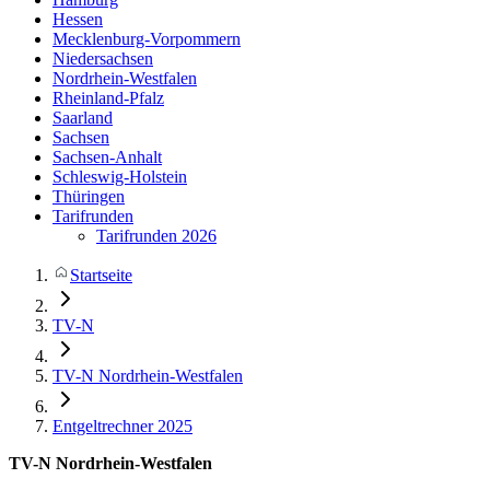
Hessen
Mecklenburg-Vorpommern
Niedersachsen
Nordrhein-Westfalen
Rheinland-Pfalz
Saarland
Sachsen
Sachsen-Anhalt
Schleswig-Holstein
Thüringen
Tarifrunden
Tarifrunden 2026
Startseite
TV-N
TV-N Nordrhein-Westfalen
Entgeltrechner 2025
TV-N Nordrhein-Westfalen