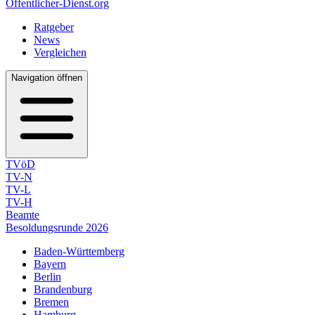
Öffentlicher-Dienst.org
Ratgeber
News
Vergleichen
Navigation öffnen
TVöD
TV-N
TV-L
TV-H
Beamte
Besoldungsrunde 2026
Baden-Württemberg
Bayern
Berlin
Brandenburg
Bremen
Hamburg