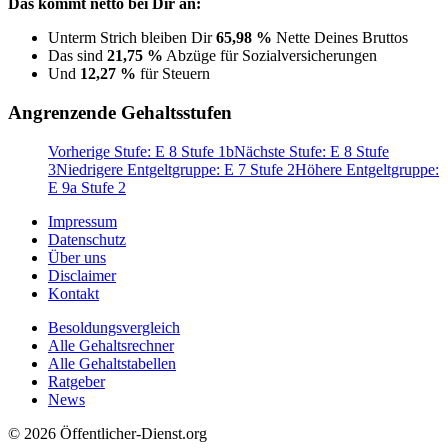
Das kommt netto bei Dir an:
Unterm Strich bleiben Dir
65,98 %
Nette Deines Bruttos
Das sind
21,75 %
Abzüge für Sozialversicherungen
Und
12,27 %
für Steuern
Angrenzende Gehaltsstufen
Vorherige Stufe: E 8 Stufe 1b
Nächste Stufe: E 8 Stufe
3
Niedrigere Entgeltgruppe: E 7 Stufe 2
Höhere Entgeltgruppe:
E 9a Stufe 2
Impressum
Datenschutz
Über uns
Disclaimer
Kontakt
Besoldungsvergleich
Alle Gehaltsrechner
Alle Gehaltstabellen
Ratgeber
News
© 2026 Öffentlicher-Dienst.org