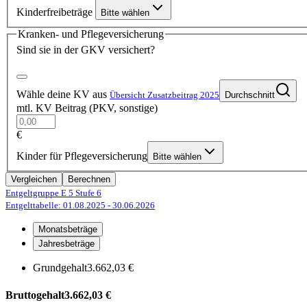
Kinderfreibeträge
Bitte wählen
Kranken- und Pflegeversicherung
Sind sie in der GKV versichert?
Wähle deine KV aus
Übersicht Zusatzbeitrag 2025
Durchschnitt
mtl. KV Beitrag (PKV, sonstige)
€
Kinder für Pflegeversicherung
Bitte wählen
Vergleichen
Berechnen
Entgeltgruppe E 5
Stufe 6
Entgelttabelle: 01.08.2025
- 30.06.2026
Monatsbeträge
Jahresbeträge
Grundgehalt
3.662,03 €
Bruttogehalt
3.662,03 €