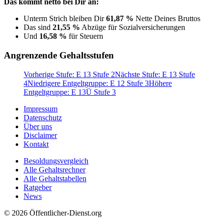
Das kommt netto bei Dir an:
Unterm Strich bleiben Dir
61,87 %
Nette Deines Bruttos
Das sind
21,55 %
Abzüge für Sozialversicherungen
Und
16,58 %
für Steuern
Angrenzende Gehaltsstufen
Vorherige Stufe: E 13 Stufe 2
Nächste Stufe: E 13 Stufe
4
Niedrigere Entgeltgruppe: E 12 Stufe 3
Höhere
Entgeltgruppe: E 13Ü Stufe 3
Impressum
Datenschutz
Über uns
Disclaimer
Kontakt
Besoldungsvergleich
Alle Gehaltsrechner
Alle Gehaltstabellen
Ratgeber
News
© 2026 Öffentlicher-Dienst.org