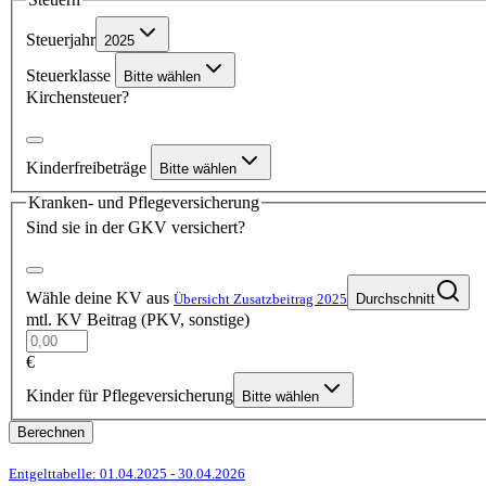
Steuerjahr
2025
Steuerklasse
Bitte wählen
Kirchensteuer?
Kinderfreibeträge
Bitte wählen
Kranken- und Pflegeversicherung
Sind sie in der GKV versichert?
Wähle deine KV aus
Übersicht Zusatzbeitrag 2025
Durchschnitt
mtl. KV Beitrag (PKV, sonstige)
€
Kinder für Pflegeversicherung
Bitte wählen
Berechnen
Entgelttabelle: 01.04.2025
- 30.04.2026