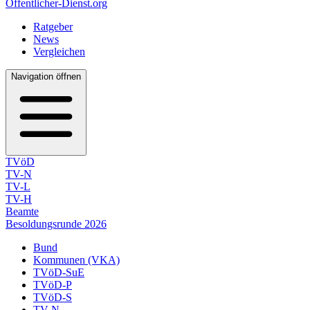
Öffentlicher-Dienst.org
Ratgeber
News
Vergleichen
Navigation öffnen
TVöD
TV-N
TV-L
TV-H
Beamte
Besoldungsrunde 2026
Bund
Kommunen (VKA)
TVöD-SuE
TVöD-P
TVöD-S
TV-N