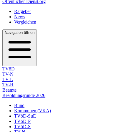
Öffentlicher-Dienst.org
Ratgeber
News
Vergleichen
Navigation öffnen
TVöD
TV-N
TV-L
TV-H
Beamte
Besoldungsrunde 2026
Bund
Kommunen (VKA)
TVöD-SuE
TVöD-P
TVöD-S
TV-N