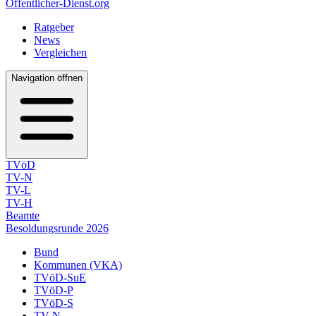
Öffentlicher-Dienst.org
Ratgeber
News
Vergleichen
Navigation öffnen
TVöD
TV-N
TV-L
TV-H
Beamte
Besoldungsrunde 2026
Bund
Kommunen (VKA)
TVöD-SuE
TVöD-P
TVöD-S
TV-N