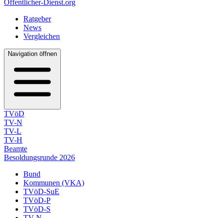
Öffentlicher-Dienst.org
Ratgeber
News
Vergleichen
Navigation öffnen
TVöD
TV-N
TV-L
TV-H
Beamte
Besoldungsrunde 2026
Bund
Kommunen (VKA)
TVöD-SuE
TVöD-P
TVöD-S
TV-N