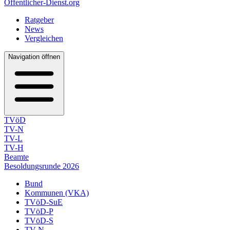
Öffentlicher-Dienst.org
Ratgeber
News
Vergleichen
Navigation öffnen
TVöD
TV-N
TV-L
TV-H
Beamte
Besoldungsrunde 2026
Bund
Kommunen (VKA)
TVöD-SuE
TVöD-P
TVöD-S
TV-N