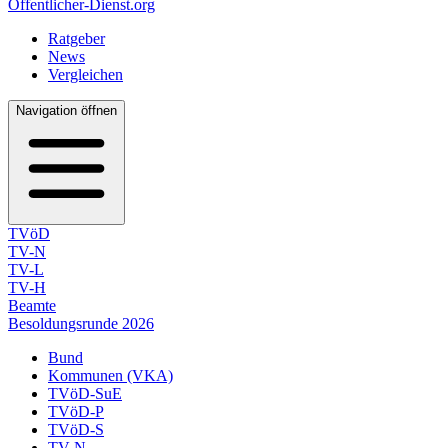
Öffentlicher-Dienst.org
Ratgeber
News
Vergleichen
Navigation öffnen
TVöD
TV-N
TV-L
TV-H
Beamte
Besoldungsrunde 2026
Bund
Kommunen (VKA)
TVöD-SuE
TVöD-P
TVöD-S
TV-N