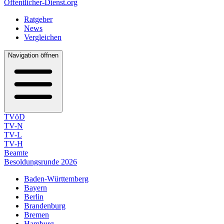
Öffentlicher-Dienst.org
Ratgeber
News
Vergleichen
Navigation öffnen
TVöD
TV-N
TV-L
TV-H
Beamte
Besoldungsrunde 2026
Baden-Württemberg
Bayern
Berlin
Brandenburg
Bremen
Hamburg