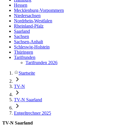
Hessen
Mecklenburg-Vorpommern
Niedersachsen
Nordrhein-Westfalen
Rheinland-Pfalz
Saarland
Sachsen
Sachsen-Anhalt
Schleswig-Holstein
Thüringen
Tarifrunden
Tarifrunden 2026
Startseite
TV-N
TV-N Saarland
Entgeltrechner 2025
TV-N Saarland