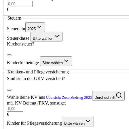
€
Steuern
Steuerjahr
2025
Steuerklasse
Bitte wählen
Kirchensteuer?
Kinderfreibeträge
Bitte wählen
Kranken- und Pflegeversicherung
Sind sie in der GKV versichert?
Wähle deine KV aus
Übersicht Zusatzbeitrag 2025
Durchschnitt
mtl. KV Beitrag (PKV, sonstige)
€
Kinder für Pflegeversicherung
Bitte wählen