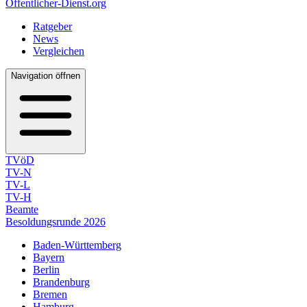
Öffentlicher-Dienst.org
Ratgeber
News
Vergleichen
Navigation öffnen
TVöD
TV-N
TV-L
TV-H
Beamte
Besoldungsrunde 2026
Baden-Württemberg
Bayern
Berlin
Brandenburg
Bremen
Hamburg