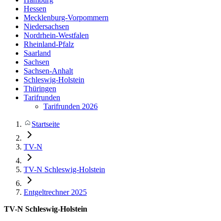
Hessen
Mecklenburg-Vorpommern
Niedersachsen
Nordrhein-Westfalen
Rheinland-Pfalz
Saarland
Sachsen
Sachsen-Anhalt
Schleswig-Holstein
Thüringen
Tarifrunden
Tarifrunden 2026
Startseite
TV-N
TV-N Schleswig-Holstein
Entgeltrechner 2025
TV-N Schleswig-Holstein