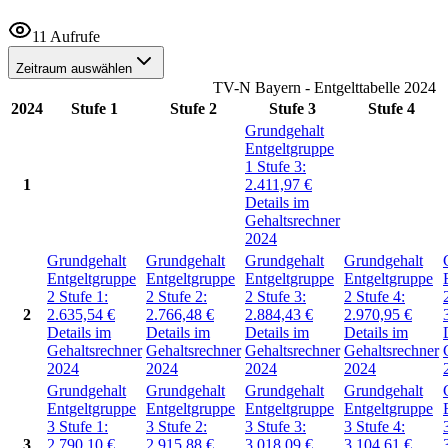
11 Aufrufe
Zeitraum auswählen
TV-N Bayern - Entgelttabelle 2024
2024
Stufe 1
Stufe 2
Stufe 3
Stufe 4
Grundgehalt
Entgeltgruppe
1
Stufe 3:
1
2.411,97
€
Details im
Gehaltsrechner
2024
Grundgehalt
Grundgehalt
Grundgehalt
Grundgehalt
Entgeltgruppe
Entgeltgruppe
Entgeltgruppe
Entgeltgruppe
2
Stufe 1:
2
Stufe 2:
2
Stufe 3:
2
Stufe 4:
2
2.635,54
€
2.766,48
€
2.884,43
€
2.970,95
€
Details im
Details im
Details im
Details im
Gehaltsrechner
Gehaltsrechner
Gehaltsrechner
Gehaltsrechner
2024
2024
2024
2024
Grundgehalt
Grundgehalt
Grundgehalt
Grundgehalt
Entgeltgruppe
Entgeltgruppe
Entgeltgruppe
Entgeltgruppe
3
Stufe 1:
3
Stufe 2:
3
Stufe 3:
3
Stufe 4:
3
2.790,10
€
2.915,88
€
3.018,09
€
3.104,61
€