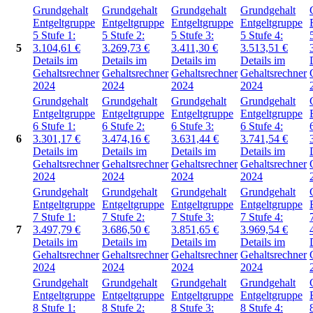
Grundgehalt
Grundgehalt
Grundgehalt
Grundgehalt
Entgeltgruppe
Entgeltgruppe
Entgeltgruppe
Entgeltgruppe
5
Stufe 1:
5
Stufe 2:
5
Stufe 3:
5
Stufe 4:
5
3.104,61
€
3.269,73
€
3.411,30
€
3.513,51
€
Details im
Details im
Details im
Details im
Gehaltsrechner
Gehaltsrechner
Gehaltsrechner
Gehaltsrechner
2024
2024
2024
2024
Grundgehalt
Grundgehalt
Grundgehalt
Grundgehalt
Entgeltgruppe
Entgeltgruppe
Entgeltgruppe
Entgeltgruppe
6
Stufe 1:
6
Stufe 2:
6
Stufe 3:
6
Stufe 4:
6
3.301,17
€
3.474,16
€
3.631,44
€
3.741,54
€
Details im
Details im
Details im
Details im
Gehaltsrechner
Gehaltsrechner
Gehaltsrechner
Gehaltsrechner
2024
2024
2024
2024
Grundgehalt
Grundgehalt
Grundgehalt
Grundgehalt
Entgeltgruppe
Entgeltgruppe
Entgeltgruppe
Entgeltgruppe
7
Stufe 1:
7
Stufe 2:
7
Stufe 3:
7
Stufe 4:
7
3.497,79
€
3.686,50
€
3.851,65
€
3.969,54
€
Details im
Details im
Details im
Details im
Gehaltsrechner
Gehaltsrechner
Gehaltsrechner
Gehaltsrechner
2024
2024
2024
2024
Grundgehalt
Grundgehalt
Grundgehalt
Grundgehalt
Entgeltgruppe
Entgeltgruppe
Entgeltgruppe
Entgeltgruppe
8
Stufe 1:
8
Stufe 2:
8
Stufe 3:
8
Stufe 4: