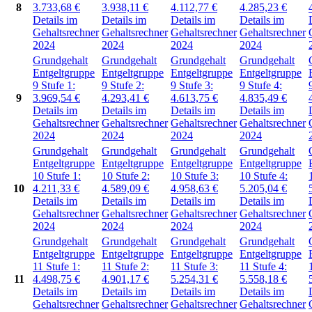
8
3.733,68
€
3.938,11
€
4.112,77
€
4.285,23
€
Details im
Details im
Details im
Details im
Gehaltsrechner
Gehaltsrechner
Gehaltsrechner
Gehaltsrechner
2024
2024
2024
2024
Grundgehalt
Grundgehalt
Grundgehalt
Grundgehalt
Entgeltgruppe
Entgeltgruppe
Entgeltgruppe
Entgeltgruppe
9
Stufe 1:
9
Stufe 2:
9
Stufe 3:
9
Stufe 4:
9
3.969,54
€
4.293,41
€
4.613,75
€
4.835,49
€
Details im
Details im
Details im
Details im
Gehaltsrechner
Gehaltsrechner
Gehaltsrechner
Gehaltsrechner
2024
2024
2024
2024
Grundgehalt
Grundgehalt
Grundgehalt
Grundgehalt
Entgeltgruppe
Entgeltgruppe
Entgeltgruppe
Entgeltgruppe
10
Stufe 1:
10
Stufe 2:
10
Stufe 3:
10
Stufe 4:
10
4.211,33
€
4.589,09
€
4.958,63
€
5.205,04
€
Details im
Details im
Details im
Details im
Gehaltsrechner
Gehaltsrechner
Gehaltsrechner
Gehaltsrechner
2024
2024
2024
2024
Grundgehalt
Grundgehalt
Grundgehalt
Grundgehalt
Entgeltgruppe
Entgeltgruppe
Entgeltgruppe
Entgeltgruppe
11
Stufe 1:
11
Stufe 2:
11
Stufe 3:
11
Stufe 4:
11
4.498,75
€
4.901,17
€
5.254,31
€
5.558,18
€
Details im
Details im
Details im
Details im
Gehaltsrechner
Gehaltsrechner
Gehaltsrechner
Gehaltsrechner