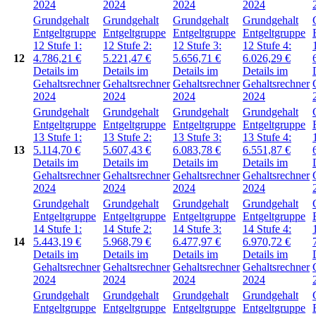
2024
2024
2024
2024
Grundgehalt
Grundgehalt
Grundgehalt
Grundgehalt
Entgeltgruppe
Entgeltgruppe
Entgeltgruppe
Entgeltgruppe
12
Stufe 1:
12
Stufe 2:
12
Stufe 3:
12
Stufe 4:
12
4.786,21
€
5.221,47
€
5.656,71
€
6.026,29
€
Details im
Details im
Details im
Details im
Gehaltsrechner
Gehaltsrechner
Gehaltsrechner
Gehaltsrechner
2024
2024
2024
2024
Grundgehalt
Grundgehalt
Grundgehalt
Grundgehalt
Entgeltgruppe
Entgeltgruppe
Entgeltgruppe
Entgeltgruppe
13
Stufe 1:
13
Stufe 2:
13
Stufe 3:
13
Stufe 4:
13
5.114,70
€
5.607,43
€
6.083,78
€
6.551,87
€
Details im
Details im
Details im
Details im
Gehaltsrechner
Gehaltsrechner
Gehaltsrechner
Gehaltsrechner
2024
2024
2024
2024
Grundgehalt
Grundgehalt
Grundgehalt
Grundgehalt
Entgeltgruppe
Entgeltgruppe
Entgeltgruppe
Entgeltgruppe
14
Stufe 1:
14
Stufe 2:
14
Stufe 3:
14
Stufe 4:
14
5.443,19
€
5.968,79
€
6.477,97
€
6.970,72
€
Details im
Details im
Details im
Details im
Gehaltsrechner
Gehaltsrechner
Gehaltsrechner
Gehaltsrechner
2024
2024
2024
2024
Grundgehalt
Grundgehalt
Grundgehalt
Grundgehalt
Entgeltgruppe
Entgeltgruppe
Entgeltgruppe
Entgeltgruppe