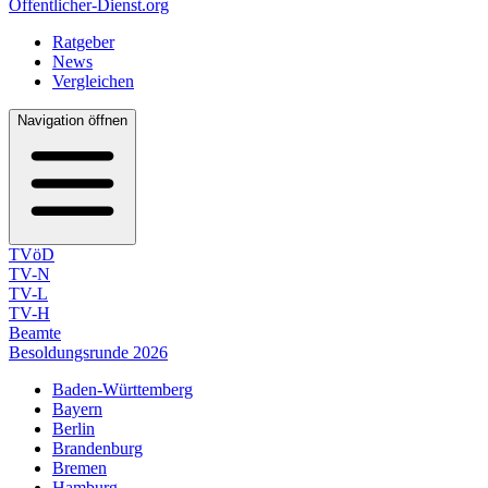
Öffentlicher-Dienst.org
Ratgeber
News
Vergleichen
Navigation öffnen
TVöD
TV-N
TV-L
TV-H
Beamte
Besoldungsrunde 2026
Baden-Württemberg
Bayern
Berlin
Brandenburg
Bremen
Hamburg