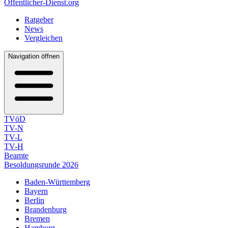
Öffentlicher-Dienst.org
Ratgeber
News
Vergleichen
Navigation öffnen
TVöD
TV-N
TV-L
TV-H
Beamte
Besoldungsrunde 2026
Baden-Württemberg
Bayern
Berlin
Brandenburg
Bremen
Hamburg