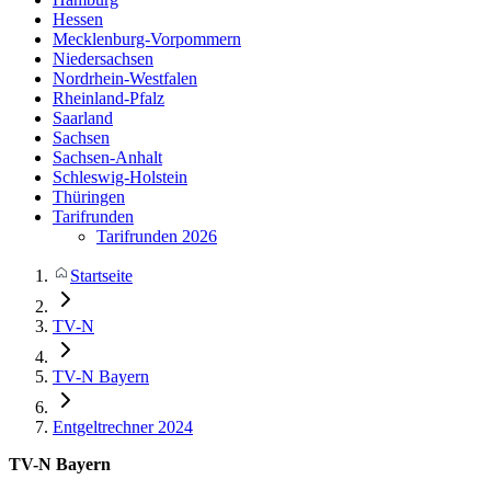
Hessen
Mecklenburg-Vorpommern
Niedersachsen
Nordrhein-Westfalen
Rheinland-Pfalz
Saarland
Sachsen
Sachsen-Anhalt
Schleswig-Holstein
Thüringen
Tarifrunden
Tarifrunden 2026
Startseite
TV-N
TV-N Bayern
Entgeltrechner 2024
TV-N Bayern