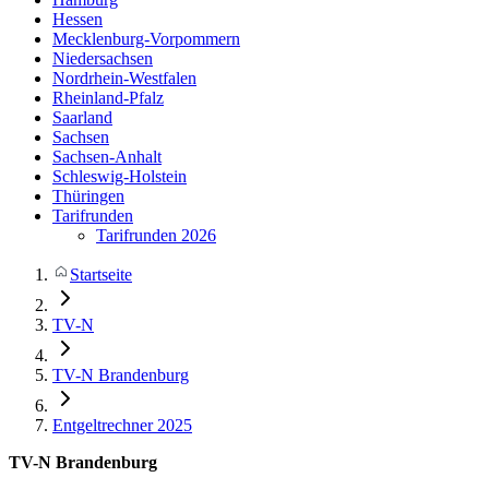
Hessen
Mecklenburg-Vorpommern
Niedersachsen
Nordrhein-Westfalen
Rheinland-Pfalz
Saarland
Sachsen
Sachsen-Anhalt
Schleswig-Holstein
Thüringen
Tarifrunden
Tarifrunden 2026
Startseite
TV-N
TV-N Brandenburg
Entgeltrechner 2025
TV-N Brandenburg