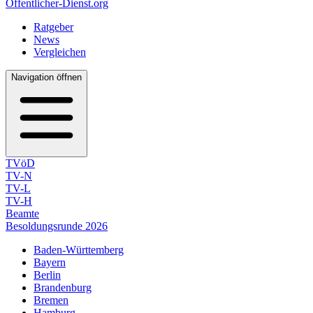
Öffentlicher-Dienst.org
Ratgeber
News
Vergleichen
Navigation öffnen
TVöD
TV-N
TV-L
TV-H
Beamte
Besoldungsrunde 2026
Baden-Württemberg
Bayern
Berlin
Brandenburg
Bremen
Hamburg