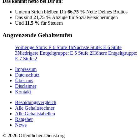
Das kommt netto bei Dir an:
Unterm Strich bleiben Dir
66,75 %
Nette Deines Bruttos
Das sind
21,75 %
Abzüge für Sozialversicherungen
Und
11,5 %
für Steuern
Angrenzende Gehaltsstufen
Vorherige Stufe: E 6 Stufe 1b
Nächste Stufe: E 6 Stufe
3
Niedrigere Entgeltgruppe: E 5 Stufe 2
Höhere Entgeltgruppe:
E 7 Stufe 2
Impressum
Datenschutz
Über uns
Disclaimer
Kontakt
Besoldungsvergleich
Alle Gehaltsrechner
Alle Gehaltstabellen
Ratgeber
News
© 2026 Öffentlicher-Dienst.org