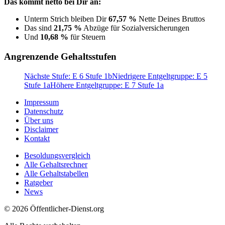
Das kommt netto bei Dir an:
Unterm Strich bleiben Dir
67,57 %
Nette Deines Bruttos
Das sind
21,75 %
Abzüge für Sozialversicherungen
Und
10,68 %
für Steuern
Angrenzende Gehaltsstufen
Nächste Stufe: E 6 Stufe 1b
Niedrigere Entgeltgruppe: E 5
Stufe 1a
Höhere Entgeltgruppe: E 7 Stufe 1a
Impressum
Datenschutz
Über uns
Disclaimer
Kontakt
Besoldungsvergleich
Alle Gehaltsrechner
Alle Gehaltstabellen
Ratgeber
News
© 2026 Öffentlicher-Dienst.org