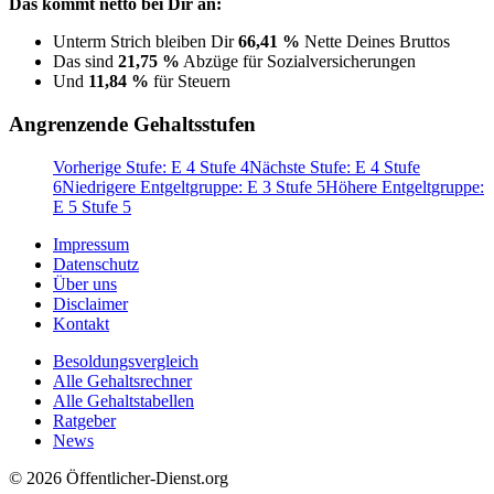
Das kommt netto bei Dir an:
Unterm Strich bleiben Dir
66,41 %
Nette Deines Bruttos
Das sind
21,75 %
Abzüge für Sozialversicherungen
Und
11,84 %
für Steuern
Angrenzende Gehaltsstufen
Vorherige Stufe: E 4 Stufe 4
Nächste Stufe: E 4 Stufe
6
Niedrigere Entgeltgruppe: E 3 Stufe 5
Höhere Entgeltgruppe:
E 5 Stufe 5
Impressum
Datenschutz
Über uns
Disclaimer
Kontakt
Besoldungsvergleich
Alle Gehaltsrechner
Alle Gehaltstabellen
Ratgeber
News
© 2026 Öffentlicher-Dienst.org