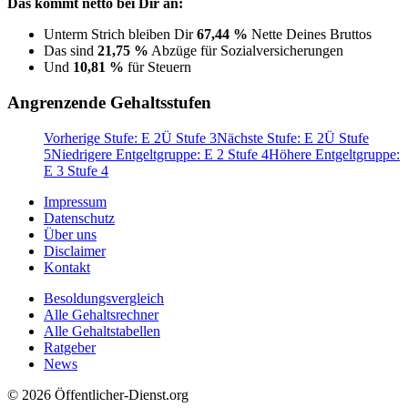
Das kommt netto bei Dir an:
Unterm Strich bleiben Dir
67,44 %
Nette Deines Bruttos
Das sind
21,75 %
Abzüge für Sozialversicherungen
Und
10,81 %
für Steuern
Angrenzende Gehaltsstufen
Vorherige Stufe: E 2Ü Stufe 3
Nächste Stufe: E 2Ü Stufe
5
Niedrigere Entgeltgruppe: E 2 Stufe 4
Höhere Entgeltgruppe:
E 3 Stufe 4
Impressum
Datenschutz
Über uns
Disclaimer
Kontakt
Besoldungsvergleich
Alle Gehaltsrechner
Alle Gehaltstabellen
Ratgeber
News
© 2026 Öffentlicher-Dienst.org