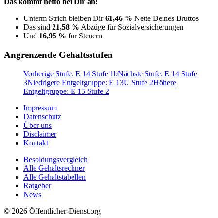
Das kommt netto bei Dir an:
Unterm Strich bleiben Dir
61,46 %
Nette Deines Bruttos
Das sind
21,58 %
Abzüge für Sozialversicherungen
Und
16,95 %
für Steuern
Angrenzende Gehaltsstufen
Vorherige Stufe: E 14 Stufe 1b
Nächste Stufe: E 14 Stufe
3
Niedrigere Entgeltgruppe: E 13Ü Stufe 2
Höhere
Entgeltgruppe: E 15 Stufe 2
Impressum
Datenschutz
Über uns
Disclaimer
Kontakt
Besoldungsvergleich
Alle Gehaltsrechner
Alle Gehaltstabellen
Ratgeber
News
© 2026 Öffentlicher-Dienst.org