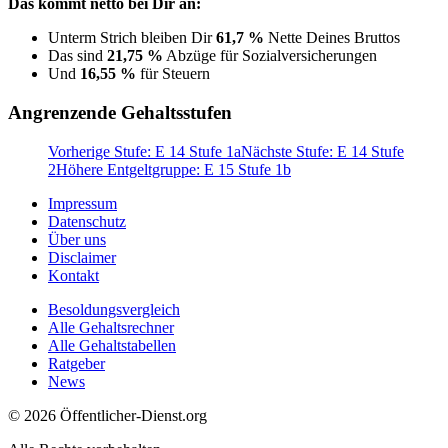
Das kommt netto bei Dir an:
Unterm Strich bleiben Dir
61,7 %
Nette Deines Bruttos
Das sind
21,75 %
Abzüge für Sozialversicherungen
Und
16,55 %
für Steuern
Angrenzende Gehaltsstufen
Vorherige Stufe: E 14 Stufe 1a
Nächste Stufe: E 14 Stufe
2
Höhere Entgeltgruppe: E 15 Stufe 1b
Impressum
Datenschutz
Über uns
Disclaimer
Kontakt
Besoldungsvergleich
Alle Gehaltsrechner
Alle Gehaltstabellen
Ratgeber
News
© 2026 Öffentlicher-Dienst.org