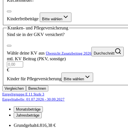
Kirchensteuer?
Kinderfreibeträge
Bitte wählen
Kranken- und Pflegeversicherung
Sind sie in der GKV versichert?
Wähle deine KV aus
Übersicht Zusatzbeitrag 2026
Durchschnitt
mtl. KV Beitrag (PKV, sonstige)
€
Kinder für Pflegeversicherung
Bitte wählen
Vergleichen
Berechnen
Entgeltgruppe E 11
Stufe 3
Entgelttabelle: 01.07.2026
- 30.09.2027
Monatsbeträge
Jahresbeträge
Grundgehalt
4.816,38 €