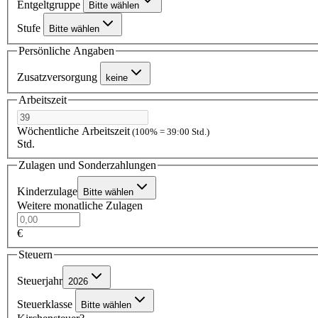
Entgeltgruppe
Bitte wählen
Stufe
Bitte wählen
Persönliche Angaben
Zusatzversorgung
keine
Arbeitszeit
Wöchentliche Arbeitszeit
(100% = 39:00 Std.)
Std.
Zulagen und Sonderzahlungen
Kinderzulage
Bitte wählen
Weitere monatliche Zulagen
€
Steuern
Steuerjahr
2026
Steuerklasse
Bitte wählen