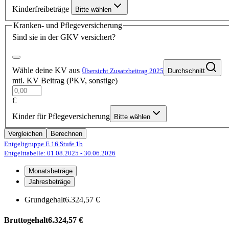
Kinderfreibeträge
Bitte wählen
Kranken- und Pflegeversicherung
Sind sie in der GKV versichert?
Wähle deine KV aus
Übersicht Zusatzbeitrag 2025
Durchschnitt
mtl. KV Beitrag (PKV, sonstige)
€
Kinder für Pflegeversicherung
Bitte wählen
Vergleichen
Berechnen
Entgeltgruppe E 16
Stufe 1b
Entgelttabelle: 01.08.2025
- 30.06.2026
Monatsbeträge
Jahresbeträge
Grundgehalt
6.324,57 €
Bruttogehalt
6.324,57 €