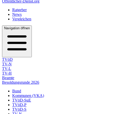
Öffentlicher-Dienst.org
Ratgeber
News
Vergleichen
Navigation öffnen
TVöD
TV-N
TV-L
TV-H
Beamte
Besoldungsrunde 2026
Bund
Kommunen (VKA)
TVöD-SuE
TVöD-P
TVöD-S
TV-N