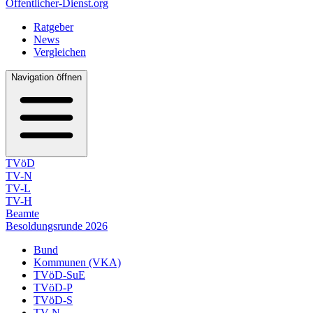
Öffentlicher-Dienst.org
Ratgeber
News
Vergleichen
Navigation öffnen
TVöD
TV-N
TV-L
TV-H
Beamte
Besoldungsrunde 2026
Bund
Kommunen (VKA)
TVöD-SuE
TVöD-P
TVöD-S
TV-N