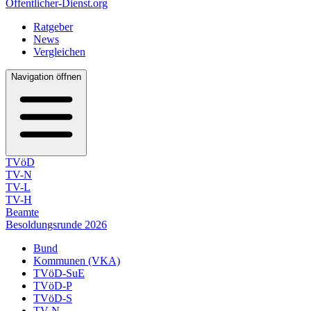
Öffentlicher-Dienst.org
Ratgeber
News
Vergleichen
Navigation öffnen
TVöD
TV-N
TV-L
TV-H
Beamte
Besoldungsrunde 2026
Bund
Kommunen (VKA)
TVöD-SuE
TVöD-P
TVöD-S
TV-N