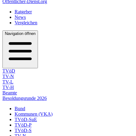
Öffentlicher-Dienst.org
Ratgeber
News
Vergleichen
Navigation öffnen
TVöD
TV-N
TV-L
TV-H
Beamte
Besoldungsrunde 2026
Bund
Kommunen (VKA)
TVöD-SuE
TVöD-P
TVöD-S
TV-N