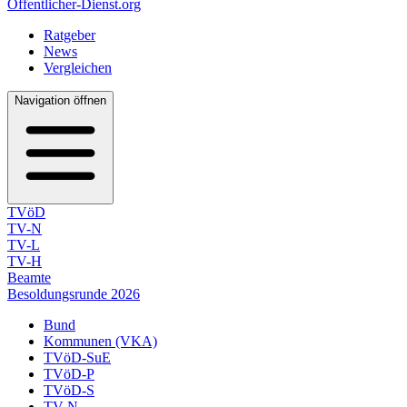
Öffentlicher-Dienst.org
Ratgeber
News
Vergleichen
Navigation öffnen
TVöD
TV-N
TV-L
TV-H
Beamte
Besoldungsrunde 2026
Bund
Kommunen (VKA)
TVöD-SuE
TVöD-P
TVöD-S
TV-N